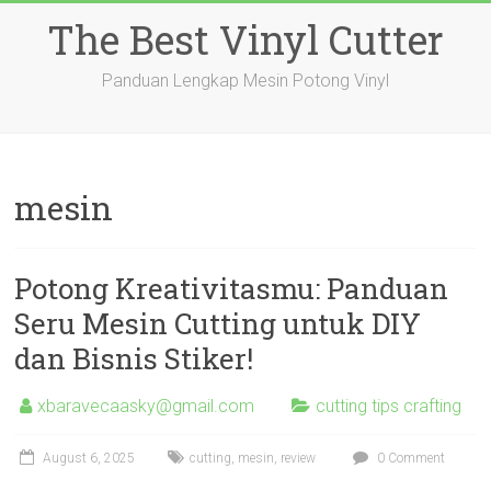
Skip
The Best Vinyl Cutter
to
content
Panduan Lengkap Mesin Potong Vinyl
mesin
Potong Kreativitasmu: Panduan
Seru Mesin Cutting untuk DIY
dan Bisnis Stiker!
xbaravecaasky@gmail.com
cutting tips crafting
August 6, 2025
cutting
,
mesin
,
review
0 Comment