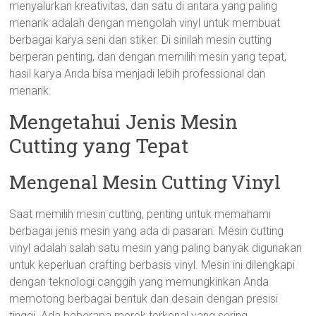
menyalurkan kreativitas, dan satu di antara yang paling
menarik adalah dengan mengolah vinyl untuk membuat
berbagai karya seni dan stiker. Di sinilah mesin cutting
berperan penting, dan dengan memilih mesin yang tepat,
hasil karya Anda bisa menjadi lebih professional dan
menarik.
Mengetahui Jenis Mesin
Cutting yang Tepat
Mengenal Mesin Cutting Vinyl
Saat memilih mesin cutting, penting untuk memahami
berbagai jenis mesin yang ada di pasaran. Mesin cutting
vinyl adalah salah satu mesin yang paling banyak digunakan
untuk keperluan crafting berbasis vinyl. Mesin ini dilengkapi
dengan teknologi canggih yang memungkinkan Anda
memotong berbagai bentuk dan desain dengan presisi
tinggi. Ada beberapa merek terkenal yang sering