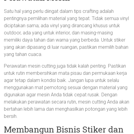
Satu hal yang perlu diingat dalam tips crafting adalah
pentingnya pemilihan material yang tepat. Tidak semua vinyl
diciptakan sama; ada vinyl yang dirancang khusus untuk
outdoor, ada yang untuk interior, dan masing-masing
memiliki daya tahan dan warna yang berbeda. Untuk stiker
yang akan dipasang di luar ruangan, pastikan memilih bahan
yang tahan cuaca.
Perawatan mesin cutting juga tidak kalah penting. Pastikan
untuk rutin membersihkan mata pisau dan permukaan kerja
agar tetap dalam kondisi baik. Jangan lupa untuk selalu
menggunakan mat pemotong sesuai dengan material yang
digunakan agar mesin Anda tidak cepat rusak. Dengan
melakukan perawatan secara rutin, mesin cutting Anda akan
bertahan lebih lama dan menghasilkan potongan yang lebih
bersih.
Membangun Bisnis Stiker dan