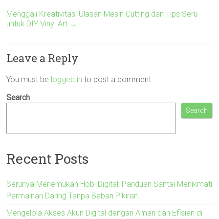
Menggali Kreativitas: Ulasan Mesin Cutting dan Tips Seru
untuk DIY Vinyl Art
→
Leave a Reply
You must be
logged in
to post a comment.
Search
Search
Recent Posts
Serunya Menemukan Hobi Digital: Panduan Santai Menikmati
Permainan Daring Tanpa Beban Pikiran
Mengelola Akses Akun Digital dengan Aman dan Efisien di