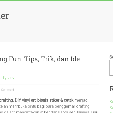
ter
g Fun: Tips, Trik, dan Ide
S
 diy vinyl
 Comment
rafting, DIY vinyl art, bisnis stiker & cetak
menjadi
S
 telah membuka pintu bagi para penggemar crafting
S
 dalam menciptakan stiker dan karya seni lainnya. Dari