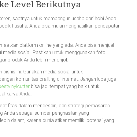
ke Level Berikutnya
eren, saatnya untuk membangun usaha dari hobi Anda.
n sedikit usaha, Anda bisa mulai menghasilkan pendapatan
faatkan platform online yang ada. Anda bisa menjual
lui media sosial. Pastikan untuk menggunakan foto
agar produk Anda lebih menonjol.
bisnis ini. Gunakan media sosial untuk
ngan komunitas crafting di internet. Jangan lupa juga
bestvinylcutter
bisa jadi tempat yang baik untuk
ual karya Anda.
reatifitas dalam mendesain, dan strategi pemasaran
ting Anda sebagai sumber penghasilan yang
lebih dalam, karena dunia stiker memiliki potensi yang