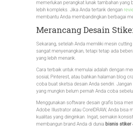
memerlukan perangkat lunak tambahan yang 
lebih kompleks. Jika Anda tertarik dengan
revi
membantu Anda membandingkan berbagai me
Merancang Desain Stike
Sekarang, setelah Anda memiliki mesin cutting
sangat menyenangkan, tetapi tetap ada beber
yang lebih menarik.
Cara terbaik untuk memulai adalah dengan menc
sosial, Pinterest, atau bahkan halaman blog c
coba buat sketsa desain Anda sendiri. Janga
yang mungkin belum pernah Anda coba sebel
Menggunakan software desain grafis bisa memb
Adobe Illustrator atau CorelDRAW, Anda bis
kualitas yang diinginkan. Ingat, semakin kons
membangun brand Anda di dunia
bisnis stiker