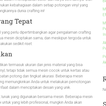
B
ukan kebahagiaan dalam setiap potongan vinyl yang
M
gkannya dunia crafting ini!
E
yang Tepat
M
P
al yang perlu dipertimbangkan agar pengalaman crafting
I
a mesin diciptakan sama, dan meskipun tergoda untuk
A
kukan sedikit riset.
P
ikan
P
A
tikan termasuk ukuran dan jenis material yang bisa
yl, tetapi tidak semua mesin cocok untuk kertas atau
patan potong dan tingkat akurasi. Beberapa mesin
 yang memungkinkan Anda untuk melakukan pemotongan
anfaat dalam menciptakan desain yang unik.
N
 lunak yang digunakan bersama mesin. Beberapa mesin
pi untuk yang lebih profesional, mungkin Anda akan