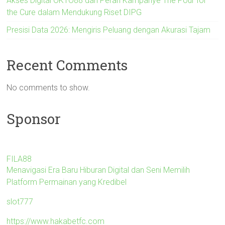
Akses Digital OKTO88 dan Peran Kampanye The Pour for
the Cure dalam Mendukung Riset DIPG
Presisi Data 2026: Mengiris Peluang dengan Akurasi Tajam
Recent Comments
No comments to show.
Sponsor
FILA88
Menavigasi Era Baru Hiburan Digital dan Seni Memilih
Platform Permainan yang Kredibel
slot777
https://www.hakabetfc.com