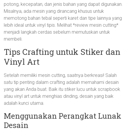
potong, kecepatan, dan jenis bahan yang dapat digunakan.
Misalnya, ada mesin yang dirancang khusus untuk
memotong bahan tebal seperti karet dan tipe lainnya yang
lebih ideal untuk vinyl tipis. Melihat *review mesin cutting*
menjadi langkah cerdas sebelum memutuskan untuk
membeli.
Tips Crafting untuk Stiker dan
Vinyl Art
Setelah memiliki mesin cutting, saatnya berkreasi! Salah
satu tip penting dalam crafting adalah memahami desain
yang akan Anda buat. Baik itu stiker lucu untuk scrapbook
atau vinyl art untuk menghias dinding, desain yang baik
adalah kunci utama.
Menggunakan Perangkat Lunak
Desain