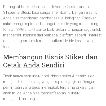
Perangkat lunak desain seperti Adobe Illustrator atau
Silhouette Studio bisa sangat membantu. Dengan alat ini,
Anda bisa mendesain gambar sesuai keinginan. Pastikan
untuk mengeksplorasi berbagai jenis file yang mendukung
format .SVG untuk hasil terbaik. Selain itu, jangan ragu untuk
mengambil inspirasi dari berbagai platform seperti Pinterest
atau Instagram untuk mendapatkan ide-ide kreatif yang
fresh.
Membangun Bisnis Stiker dan
Cetak Anda Sendiri
Tidak hanya seru untuk hobi, *bisnis stiker & cetak* juga
menghadirkan peluang yang cukup menjanjikan. Dengan
permintaan yang terus meningkat, terutama di kalangan
anak muda, Anda bisa memanfaatkan ini untuk
menghasilkan uang.