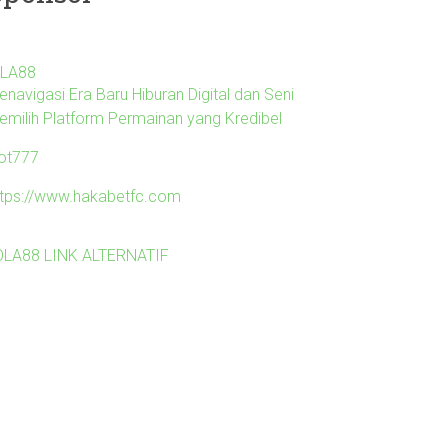
ILA88
enavigasi Era Baru Hiburan Digital dan Seni
emilih Platform Permainan yang Kredibel
lot777
ttps://www.hakabetfc.com
OLA88 LINK ALTERNATIF