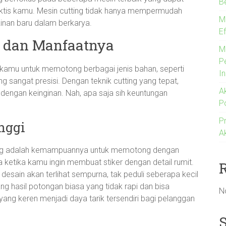
B
ktis kamu. Mesin cutting tidak hanya mempermudah
M
inan baru dalam berkarya.
E
g dan Manfaatnya
M
P
 kamu untuk memotong berbagai jenis bahan, seperti
I
ang sangat presisi. Dengan teknik cutting yang tepat,
A
dengan keinginan. Nah, apa saja sih keuntungan
P
P
nggi
A
ting adalah kemampuannya untuk memotong dengan
ma ketika kamu ingin membuat stiker dengan detail rumit.
 desain akan terlihat sempurna, tak peduli seberapa kecil
ang hasil potongan biasa yang tidak rapi dan bisa
N
yang keren menjadi daya tarik tersendiri bagi pelanggan