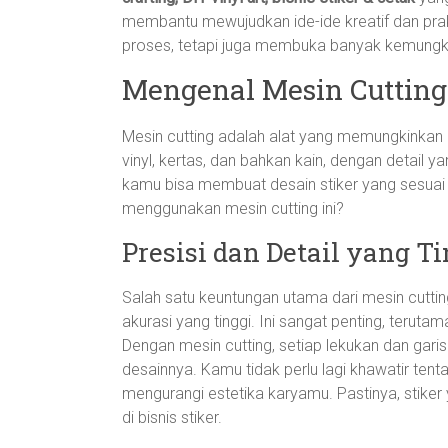
membantu mewujudkan ide-ide kreatif dan pra
proses, tetapi juga membuka banyak kemungk
Mengenal Mesin Cuttin
Mesin cutting adalah alat yang memungkinkan
vinyl, kertas, dan bahkan kain, dengan detail y
kamu bisa membuat desain stiker yang sesuai 
menggunakan mesin cutting ini?
Presisi dan Detail yang Ti
Salah satu keuntungan utama dari mesin cut
akurasi yang tinggi. Ini sangat penting, teruta
Dengan mesin cutting, setiap lekukan dan garis
desainnya. Kamu tidak perlu lagi khawatir tent
mengurangi estetika karyamu. Pastinya, stiker 
di bisnis stiker.